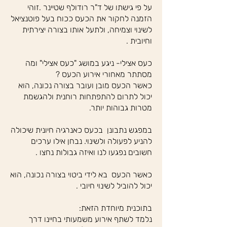
על פי גישתו של ד"ר רודולף שטיינר .זוהי
הזמנה לחקור את הכעס ככוח בעל פוטנציאל
לשינוי וצמיחה, ולתעל אותו בצורה יצירתית
וחיובית .
כעס אצילי- ניגע במושג "כעס אצילי" ומה
מסתתר מאחורי אירוע הכעס ?
כאשר הכעס מובן ועובר בצורה נכונה, הוא
יכול לתרום להתפתחות רוחנית ולהגשמת
מטרות גבוהות יותר.
במפגש נתבונן בכעס כאנרגיה חיונית שיכולה
להניע לפעולה ולשינוי. נבחן אילו ערכים
חשובים נפגעו לנו ואיזה גבולות נחצו .
כאשר הכעס בא לידי ביטוי בצורה נכונה, הוא
יכול להוביל לשינוי חיובי .
בתוכנית מיוחדת הזאת:
נלמד לשתף אירוע משמעותי בחיינו דרך