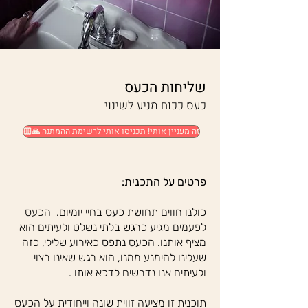
שליחות הכעס
כעס ככוח מניע לשינוי
🙏🏻 זה מעניין אותי! תכניסו אותי לרשימת ההמתנה
פרטים על התכנית:
כולנו חווים תחושת כעס בחיי יומיום. הכעס
לפעמים מגיע כרגש בלתי נשלט ולעיתים הוא
מציף אותנו. הכעס נתפס כאירוע שלילי, כזה
שעלינו להימנע ממנו, הוא רגש שאינו רצוי
ולעיתים אנו נדרשים לדכא אותו .
תוכנית זו מציעה זווית שונה וייחודית על הכעס