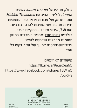
כחלק מהאירוע
”אוהבים אמנות, עושים
אמנות"
, לילימיי הציג את
Hidden Treasures
,
אוסף מרתק של עבודות וידאו־ארט החושפות
יצירות מהעבר שממשיכות להדהד גם כיום,
ואת 7
x
8, אירוע מיוחד שהתקיים בעבר
בגלריית
גרוסו מודו
. אמנים העובדים במגוון
תחומים מקבלים הזדמנות להציג
עבודות/פרויקטים למשך של עד 7 דקות כל
אחד.
קישורים לאיוונטים:
https://fb.me/e/9eueCea6C
https://www.facebook.com/share/1BWmC
oqKH2/